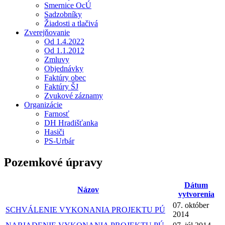
Smernice OcÚ
Sadzobníky
Žiadosti a tlačivá
Zverejňovanie
Od 1.4.2022
Od 1.1.2012
Zmluvy
Objednávky
Faktúry obec
Faktúry ŠJ
Zvukové záznamy
Organizácie
Farnosť
DH Hradišťanka
Hasiči
PS-Urbár
Pozemkové úpravy
Dátum
Názov
vytvorenia
07. október
SCHVÁLENIE VYKONANIA PROJEKTU PÚ
2014