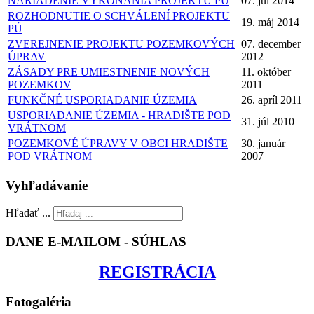
NARIADENIE VYKONANIA PROJEKTU PÚ
07. júl 2014
ROZHODNUTIE O SCHVÁLENÍ PROJEKTU
19. máj 2014
PÚ
ZVEREJNENIE PROJEKTU POZEMKOVÝCH
07. december
ÚPRAV
2012
ZÁSADY PRE UMIESTNENIE NOVÝCH
11. október
POZEMKOV
2011
FUNKČNÉ USPORIADANIE ÚZEMIA
26. apríl 2011
USPORIADANIE ÚZEMIA - HRADIŠTE POD
31. júl 2010
VRÁTNOM
POZEMKOVÉ ÚPRAVY V OBCI HRADIŠTE
30. január
POD VRÁTNOM
2007
Vyhľadávanie
Hľadať ...
DANE E-MAILOM - SÚHLAS
REGISTRÁCIA
Fotogaléria