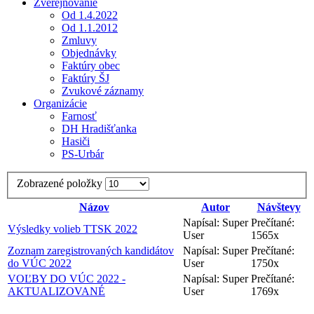
Zverejňovanie
Od 1.4.2022
Od 1.1.2012
Zmluvy
Objednávky
Faktúry obec
Faktúry ŠJ
Zvukové záznamy
Organizácie
Farnosť
DH Hradišťanka
Hasiči
PS-Urbár
Zobrazené položky
Názov
Autor
Návštevy
Napísal: Super
Prečítané:
Výsledky volieb TTSK 2022
User
1565x
Zoznam zaregistrovaných kandidátov
Napísal: Super
Prečítané:
do VÚC 2022
User
1750x
VOĽBY DO VÚC 2022 -
Napísal: Super
Prečítané:
AKTUALIZOVANÉ
User
1769x