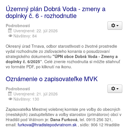
Územný plán Dobrá Voda - zmeny a
doplnky č. 6 - rozhodnutie
Podrobnosti
Uverejnené: 22. júl 2026
Návštevy: 84
Okresný úrad Trnava, odbor starostlivosti o životné prostredie
vydal rozhodnutie zo zisťovacieho konania o posudzovaní
strategického dokumentu
"ÚPN obce Dobrá Voda - Zmeny a
doplnky č. 6/2025“
. Celé znenie rozhodnutia si môžte stiahnuť
vo formáte PDF, po kliknutí na ikonu.
Oznámenie o zapisovateľke MVK
Podrobnosti
Uverejnené: 21. júl 2026
Návštevy: 130
Zapisovateľka Miestnej volebnej komisie pre voľby do obecných
(mestských) zastupiteľstiev a voľby starostov (primátorov) obcí v
Hradišti pod Vrátnom je:
Dana Furková
, tel. 0915 256 321,
email:
furkova@hradistepodvratnom.sk
, sídlo: 906 12 Hradište