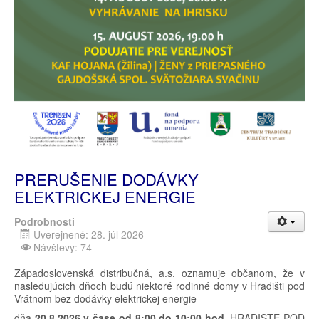
PRERUŠENIE DODÁVKY
ELEKTRICKEJ ENERGIE
Podrobnosti
Uverejnené: 28. júl 2026
Návštevy: 74
Západoslovenská distribučná, a.s. oznamuje občanom, že v
nasledujúcich dňoch budú niektoré rodinné domy v Hradišti pod
Vrátnom bez dodávky elektrickej energie
dňa
20
.8.2026 v čase od 8:00 do 10:00 hod.
HRADIŠTE POD