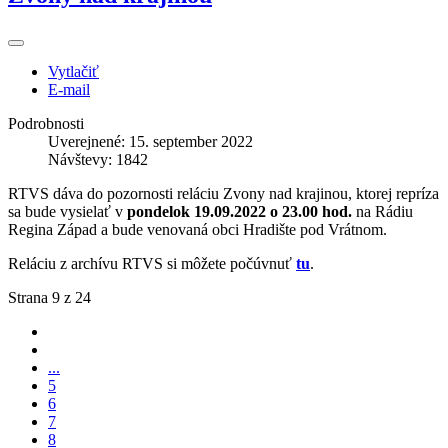
Vytlačiť
E-mail
Podrobnosti
Uverejnené: 15. september 2022
Návštevy: 1842
RTVS dáva do pozornosti reláciu Zvony nad krajinou, ktorej repríza
sa bude vysielať v
pondelok 19.09.2022 o 23.00 hod.
na Rádiu
Regina Západ a bude venovaná obci Hradište pod Vrátnom.
Reláciu z archívu RTVS si môžete počúvnuť
tu
.
Strana 9 z 24
...
5
6
7
8