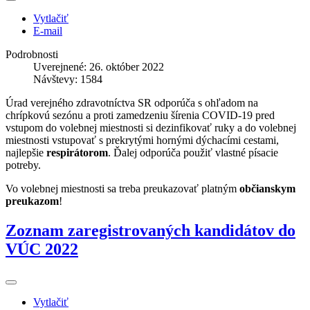
Vytlačiť
E-mail
Podrobnosti
Uverejnené: 26. október 2022
Návštevy: 1584
Úrad verejného zdravotníctva SR odporúča s ohľadom na
chrípkovú sezónu a proti zamedzeniu šírenia COVID-19 pred
vstupom do volebnej miestnosti si dezinfikovať ruky a do volebnej
miestnosti vstupovať s prekrytými hornými dýchacími cestami,
najlepšie
respirátorom
. Ďalej odporúča použiť vlastné písacie
potreby.
Vo volebnej miestnosti sa treba preukazovať platným
občianskym
preukazom
!
Zoznam zaregistrovaných kandidátov do
VÚC 2022
Vytlačiť