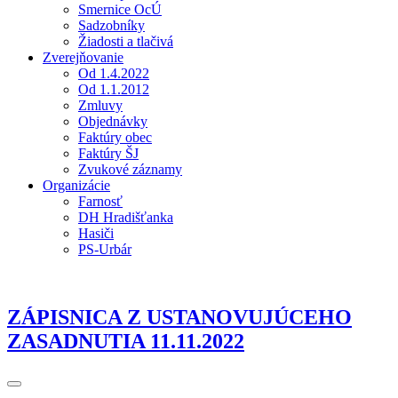
Smernice OcÚ
Sadzobníky
Žiadosti a tlačivá
Zverejňovanie
Od 1.4.2022
Od 1.1.2012
Zmluvy
Objednávky
Faktúry obec
Faktúry ŠJ
Zvukové záznamy
Organizácie
Farnosť
DH Hradišťanka
Hasiči
PS-Urbár
ZÁPISNICA Z USTANOVUJÚCEHO
ZASADNUTIA 11.11.2022