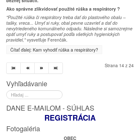
bežnej situácii.
Ako správne zlikvidovať použité rúška a respirátory ?
"Použité rúška či respirátory treba dať do plastového obalu –
tašky, vreca... Umyť si ruky, obal pevne uzavrieť a dať do
nevytriedeného komunálneho odpadu. Následne si samozrejme
opäť umyť ruky a postupovať podľa všetkých hygienických
pravidiel,"
vysvetľuje Ferenčák.
Čítať ďalej: Kam vyhodiť rúška a respirátory?
Strana 14 z 24
Vyhľadávanie
Hľadať
...
DANE E-MAILOM - SÚHLAS
REGISTRÁCIA
Fotogaléria
OBEC