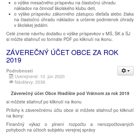
o výške mesačného príspevku na čiastočnú úhradu
nákladov na činnosť školského klubu detí,
o výške príspevku zákonného zástupcu dieťaťa alebo žiaka
na čiastočnú úhradu nákladov a určenie podmienok úhrady
v školskej jedálni.
Celé znenie návrhu dodatku o výške príspevkov v MŠ, ŠK a ŠJ
si môžte stiahnuť vo formáte PDF po kliknutí na ikonu.
ZÁVEREČNÝ ÚČET OBCE ZA ROK
2019
Podrobnosti
Uverejnené: 10. jún 2020
Návštevy: 2036
Záverečný účet Obce Hradište pod Vrátnom za rok 2019
si môžete stiahnuť po kliknutí na ikonu
Prílohy k záverečnému účtu obce si môžete stiahnuť po kliknutí
na ikony:
Finančný výkaz o plnení rozpočtu a nerozpočtovaných
pohyboch na účtoch subjektu verejnej správy