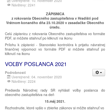
Uverejnené: 10. november 2020
Návštevy: 2241
ZÁPISNICA
z rokovania Obecného zastupiteľstva v Hradišti pod
Vrátnom konaného dňa 23.10.2020 v zasadačke Obecného
úradu.
Celú zápisnicu z rokovania Obecného zastupiteľstva vo formáte
PDF, si môžete stiahnuť po kliknutí na ikonu
Prílohu k zápisnici - Stanovisko kontrolóra k prijatiu návratnej
finančnej výpomoci vo formáte PDF si môžete stiahnuť po
kliknutí na ikonu
VOĽBY POSLANCA 2021
Podrobnosti
Uverejnené: 04. november 2020
Návštevy: 2224
Predseda Národnej rady SR vyhlásil voľby poslanca do
obecného zastupiteľstva na deň
15.máj 2021.
Rozhodnutie, ktoré vyšlo v zbierke zákonov si môžte stiahnuť vo