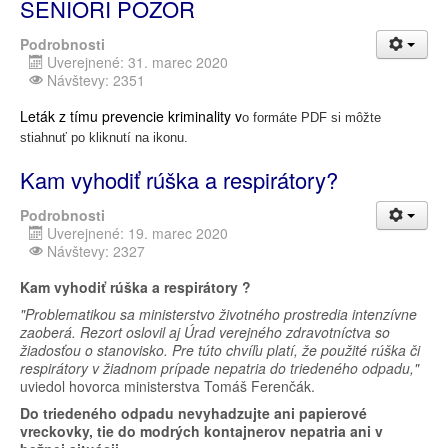
SENIORI POZOR
Podrobnosti
Uverejnené: 31. marec 2020
Návštevy: 2351
Leták z tímu prevencie kriminality v
o formáte PDF si môžte
stiahnuť po kliknutí na ikonu.
Kam vyhodiť rúška a respirátory?
Podrobnosti
Uverejnené: 19. marec 2020
Návštevy: 2327
Kam vyhodiť rúška a respirátory ?
"Problematikou sa ministerstvo životného prostredia intenzívne
zaoberá. Rezort oslovil aj Úrad verejného zdravotníctva so
žiadosťou o stanovisko. Pre túto chvíľu platí, že použité rúška či
respirátory v žiadnom prípade nepatria do triedeného odpadu,"
uviedol hovorca ministerstva Tomáš Ferenčák.
Do triedeného odpadu nevyhadzujte ani papierové
vreckovky, tie do modrých kontajnerov nepatria ani v