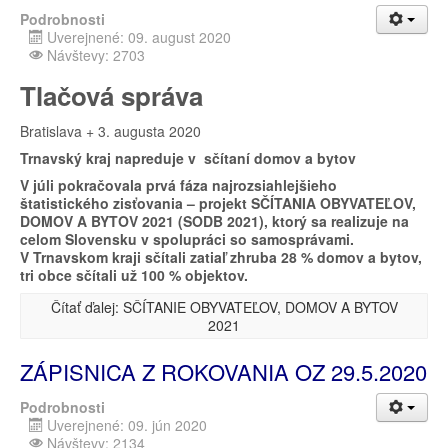
Podrobnosti
Uverejnené: 09. august 2020
Návštevy: 2703
Tlačová správa
Bratislava + 3. augusta 2020
Trnavský kraj napreduje v sčítaní domov a bytov
V júli pokračovala prvá fáza najrozsiahlejšieho
štatistického zisťovania – projekt SČÍTANIA OBYVATEĽOV,
DOMOV A BYTOV 2021 (SODB 2021), ktorý sa realizuje na
celom Slovensku v spolupráci so samosprávami.
V Trnavskom kraji sčítali zatiaľ zhruba 28 % domov a bytov,
tri obce sčítali už 100 % objektov.
Čítať ďalej: SČÍTANIE OBYVATEĽOV, DOMOV A BYTOV
2021
ZÁPISNICA Z ROKOVANIA OZ 29.5.2020
Podrobnosti
Uverejnené: 09. jún 2020
Návštevy: 2134