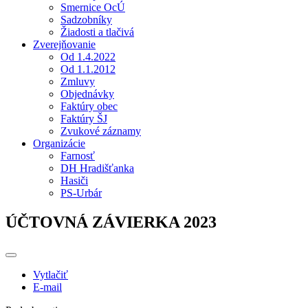
Smernice OcÚ
Sadzobníky
Žiadosti a tlačivá
Zverejňovanie
Od 1.4.2022
Od 1.1.2012
Zmluvy
Objednávky
Faktúry obec
Faktúry ŠJ
Zvukové záznamy
Organizácie
Farnosť
DH Hradišťanka
Hasiči
PS-Urbár
ÚČTOVNÁ ZÁVIERKA 2023
Vytlačiť
E-mail