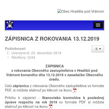
Úvod
ZÁPISNICA Z ROKOVANIA 13.12.2019
Hlavné menu
Podrobnosti
Uverejnené: 23. december 2019
Samospráva
Návštevy: 2244
Zverejňovanie
ZÁPISNICA
z rokovania Obecného zastupiteľstva v Hradišti pod
Vrátnom konaného dňa 13.12.2019 v zasadačke Obecného
Organizácie
úradu.
Celú
zápisnicu
z rokovania Obecného zastupiteľstva vo formáte
PDF, si môžete stiahnuť po kliknutí na ikonu
Prílohu k zápisnici -
Stanovisko kontrolóra k poslednej
úprave rozpočtu na rok 2019
vo formáte PDF si môžete
stiahnuť po kliknutí na ikonu