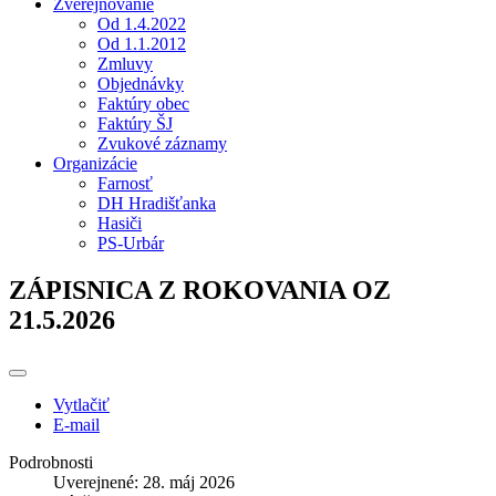
Zverejňovanie
Od 1.4.2022
Od 1.1.2012
Zmluvy
Objednávky
Faktúry obec
Faktúry ŠJ
Zvukové záznamy
Organizácie
Farnosť
DH Hradišťanka
Hasiči
PS-Urbár
ZÁPISNICA Z ROKOVANIA OZ
21.5.2026
Vytlačiť
E-mail
Podrobnosti
Uverejnené: 28. máj 2026