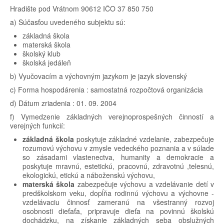
Hradište pod Vrátnom 90612 IČO 37 850 750
a) Súčasťou uvedeného subjektu sú:
základná škola
materská škola
školský klub
školská jedáleň
b) Vyučovacím a výchovným jazykom je jazyk slovenský
c) Forma hospodárenia : samostatná rozpočtová organizácia
d) Dátum zriadenia : 01. 09. 2004
f) Vymedzenie základných verejnoprospešných činností a
verejných funkcií:
základná škola
poskytuje základné vzdelanie, zabezpečuje
rozumovú výchovu v zmysle vedeckého poznania a v súlade
so zásadami vlastenectva, humanity a demokracie a
poskytuje mravnú, estetickú, pracovnú, zdravotnú ,telesnú,
ekologickú, etickú a náboženskú výchovu,
materská škola
zabezpečuje výchovu a vzdelávanie detí v
predškolskom veku, dopĺňa rodinnú výchovu a výchovne -
vzdelávaciu činnosť zameranú na všestranný rozvoj
osobnosti dieťaťa, pripravuje dieťa na povinnú školskú
dochádzku, na získanie základných seba obslužných