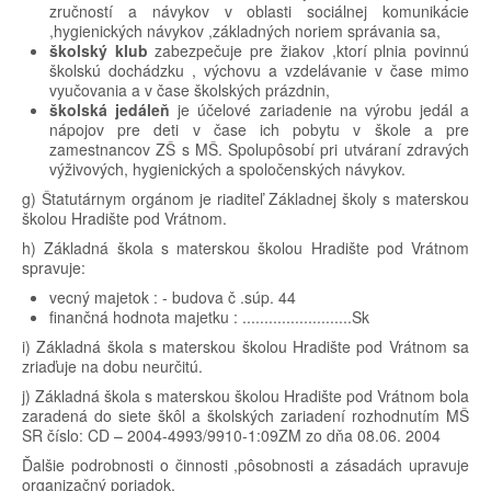
zručností a návykov v oblasti sociálnej komunikácie
,hygienických návykov ,základných noriem správania sa,
školský klub
zabezpečuje pre žiakov ,ktorí plnia povinnú
školskú dochádzku , výchovu a vzdelávanie v čase mimo
vyučovania a v čase školských prázdnin,
školská jedáleň
je účelové zariadenie na výrobu jedál a
nápojov pre deti v čase ich pobytu v škole a pre
zamestnancov ZŠ s MŠ. Spolupôsobí pri utváraní zdravých
výživových, hygienických a spoločenských návykov.
g) Štatutárnym orgánom je riaditeľ Základnej školy s materskou
školou Hradište pod Vrátnom.
h) Základná škola s materskou školou Hradište pod Vrátnom
spravuje:
vecný majetok : - budova č .súp. 44
finančná hodnota majetku : .........................Sk
i) Základná škola s materskou školou Hradište pod Vrátnom sa
zriaďuje na dobu neurčitú.
j) Základná škola s materskou školou Hradište pod Vrátnom bola
zaradená do siete škôl a školských zariadení rozhodnutím MŠ
SR číslo: CD – 2004-4993/9910-1:09ZM zo dňa 08.06. 2004
Ďalšie podrobnosti o činnosti ,pôsobnosti a zásadách upravuje
organizačný poriadok.