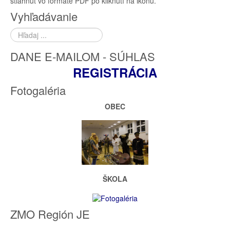
stiahnuť vo formáte PDF po kliknutí na ikonu.
Vyhľadávanie
Hľadať
...
DANE E-MAILOM - SÚHLAS
REGISTRÁCIA
Fotogaléria
OBEC
ŠKOLA
ZMO Región JE